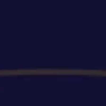
Susikurkite Nemokamą Paskyrą