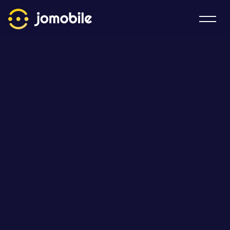
Home
Produktai
Kainos
Apie mus
PRISIJUNGTI
SUSIKURTI NEMOKAMĄ PASKYRĄ