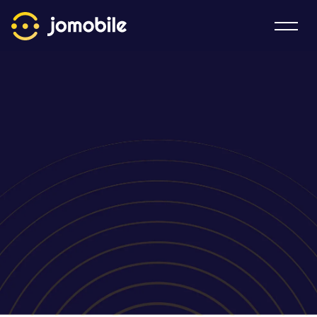
Home
Produktai
Kainos
Apie mus
PRISIJUNGTI
SUSIKURTI NEMOKAMĄ PASKYRĄ
teikianti ryšio